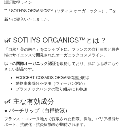
認証取得ライン
**「SOTHYS ORGANICS™（ソティス オーガニックス）」**を
新たに導入いたしました。
🌿 SOTHYS ORGANICS™とは？
「自然と美の融合」をコンセプトに、フランスの自社農園と最先
端のサイエンスで開発されたオーガニックコスメライン。
以下の
国際オーガニック認証
を取得しており、肌にも地球にもや
さしい製品です。
ECOCERT COSMOS ORGANIC認証取得
動物由来成分不使用（ヴィーガン対応）
プラスチックバンクの取り組みにも参加
🌿 主な有効成分
● バーチサップ（白樺樹液）
フランス・ロレーヌ地方で採取された樹液。保湿、バリア機能サ
ポート、抗酸化・抗炎症効果が期待されます。