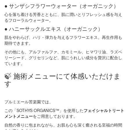
● サンザシフラワーウォーター（オーガニック）
心を落ち着ける芳香とともに、肌に潤いとリフレッシュ感を与え
るフローラルウォーター。
● ハニーサックルエキス（オーガニック）
肌をやわらげ、ハリ・弾力を与えるフラワーエキス。再生作用も
期待できます。
その他にも、アルファルファ、カモミール、ヒマワリ油、ラズベ
リーシード、グリセリンなど、肌にうれしい成分を贅沢に配合し
ています。
🍃 施術メニューにて体感いただけま
す
プルミエール苦楽園では、
この「SOTHYS ORGANICS™」を使用した
フェイシャルトリート
メントメニュー
をご用意しております。
自然の香りに包まれながら、お肌も心も深く癒される至福の時間