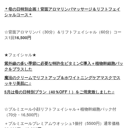
＊母の日特別企画！背面アロマリンパマッサージ＆リフトフェイ
シャルコース＊
☆背面アロマリンパ（30分）＆リフトフェイシャル（60分）コー
ス1回
16,500円
★フェイシャル★
紫外線の多い季節に必要な特許生ビタミンC導入＋植物幹細胞パッ
クをプラスした
魔法のクリームでリフトアップ＆ホワイトニングケアマスクでス
ッキリ美肌に♫
5月は母の日特別プラン（40％OFF！）をご用意致しました♫
☆プルミエール小顔リフトフェイシャル＋植物幹細胞パック付
（70分・16,500円）
＋プルミエールプレミアムウオッシュ1個付（5500円）通常価格