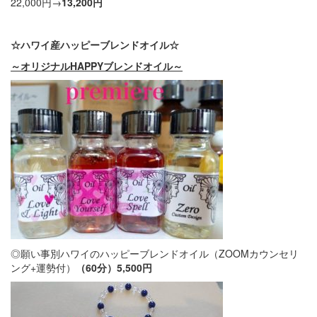
22,000円→
13,200円
☆ハワイ産ハッピーブレンドオイル☆
～オリジナルHAPPYブレンドオイル～
◎願い事別ハワイのハッピーブレンドオイル（ZOOMカウンセリ
ング+運勢付）
（
60
分）
5,500
円