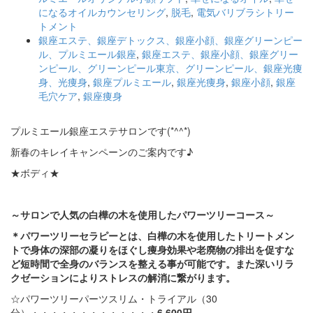
になるオイルカウンセリング
,
脱毛
,
電気バリブラシトリー
トメント
銀座エステ、銀座デトックス、銀座小顔、銀座グリーンピー
ル、プルミエール銀座
,
銀座エステ、銀座小顔、銀座グリー
ンピール、グリーンピール東京、グリーンピール、銀座光痩
身、光痩身
,
銀座プルミエール
,
銀座光痩身
,
銀座小顔
,
銀座
毛穴ケア
,
銀座痩身
プルミエール銀座エステサロンです(*^^*)
新春のキレイキャンペーンのご案内です♪
★ボディ★
～サロンで人気の白樺の木を使用したパワーツリーコース～
＊パワーツリーセラピーとは、白樺の木を使用したトリートメン
トで身体の深部の凝りをほぐし痩身効果や老廃物の排出を促すな
ど短時間で全身のバランスを整える事が可能です。また深いリラ
クゼーションによりストレスの解消に繋がります。
☆パワーツリーパーツスリム・トライアル（30
分）・・・・・・・・・・・・・
6,600
円