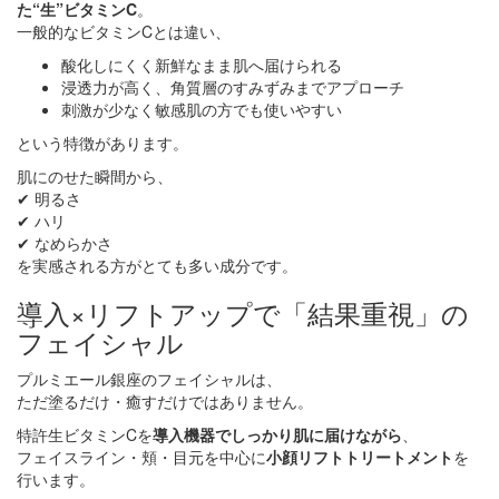
た“生”ビタミンC
。
一般的なビタミンCとは違い、
酸化しにくく新鮮なまま肌へ届けられる
浸透力が高く、角質層のすみずみまでアプローチ
刺激が少なく敏感肌の方でも使いやすい
という特徴があります。
肌にのせた瞬間から、
✔ 明るさ
✔ ハリ
✔ なめらかさ
を実感される方がとても多い成分です。
導入×リフトアップで「結果重視」の
フェイシャル
プルミエール銀座のフェイシャルは、
ただ塗るだけ・癒すだけではありません。
特許生ビタミンCを
導入機器でしっかり肌に届けながら
、
フェイスライン・頬・目元を中心に
小顔リフトトリートメント
を
行います。