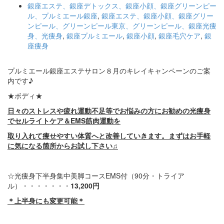
銀座エステ、銀座デトックス、銀座小顔、銀座グリーンピー
ル、プルミエール銀座
,
銀座エステ、銀座小顔、銀座グリー
ンピール、グリーンピール東京、グリーンピール、銀座光痩
身、光痩身
,
銀座プルミエール
,
銀座小顔
,
銀座毛穴ケア
,
銀
座痩身
プルミエール銀座エステサロン８月のキレイキャンペーンのご案
内です♪
★ボディ★
日々のストレスや疲れ運動不足等でお悩みの方にお勧めの光痩身
でセルライトケア＆
EMS筋肉運動を
取り入れて痩せやすい体質へと
改善していきます。まずはお手軽
に気になる箇所からお試し下さい♫
☆光痩身下半身集中美脚コースEMS付（90分・トライア
ル）・・・・・・・
13,200円
＊上半身にも変更可能＊