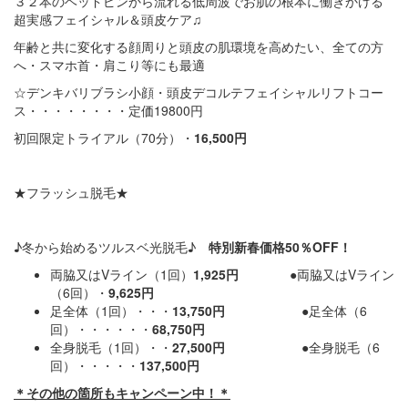
３２本のヘッドピンから流れる低周波でお肌の根本に働きかける
超実感フェイシャル＆頭皮ケア♫
年齢と共に変化する顔周りと頭皮の肌環境を高めたい、全ての方
へ・スマホ首・肩こり等にも最適
☆デンキバリブラシ小顔・頭皮デコルテフェイシャルリフトコー
ス・・・・・・・・定価19800円
初回限定トライアル（70分）・
16,500円
★フラッシュ脱毛★
♪冬から始めるツルスベ光脱毛♪
特別新春価格50％OFF！
両脇又はVライン（1回）
1,925円 ●
両脇又はVライン
（6回）・
9
,625円
足全体（1回）・・・
13,750円
●足全体（6
回）・・・・・・
68,750円
全身脱毛（1回）・・
27,500円 ●
全身脱毛（6
回）・・・・・
137,500円
＊その他の箇所もキャンペーン中！＊