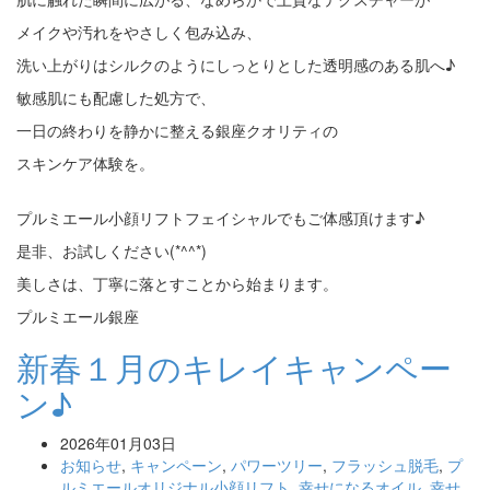
メイクや汚れをやさしく包み込み、
洗い上がりはシルクのようにしっとりとした透明感のある肌へ♪
敏感肌にも配慮した処方で、
一日の終わりを静かに整える銀座クオリティの
スキンケア体験を。
プルミエール小顔リフトフェイシャルでもご体感頂けます♪
是非、お試しください(*^^*)
美しさは、丁寧に落とすことから始まります。
プルミエール銀座
新春１月のキレイキャンペー
ン♪
2026年01月03日
お知らせ
,
キャンペーン
,
パワーツリー
,
フラッシュ脱毛
,
プ
ルミエールオリジナル小顔リフト
,
幸せになるオイル
,
幸せ