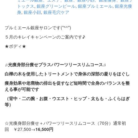
トックス
,
銀座グリーンピール
,
銀座プルミエール
,
銀座光痩
身
,
銀座小顔
,
銀座毛穴ケア
プルミエール銀座サロンです(*^^*)
５月のキレイキャンペーンのご案内です♪
★ボディ★
♫光痩身部分痩せプラスパワーツリースリムコース♫
白樺の木を使用したトリートメントで身体の深部の凝りをほぐし
痩身効果や老廃物の排出を促すなど短時間で全身のバランスを整
える事が可能です
（背中・二の腕・お腹・ウエスト・ヒップ・太もも・ふくらはぎ
等）
☆光痩身部分痩せ＋パワーツリースリムコース（70分）通常初
回 ￥27,500→
16,500円