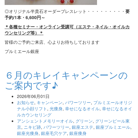
◎オリジナル半貴石オーダーブレスレット・・・・・・・・・
要
予約/1本・6,600円～
＊各種セミナー・オンライン受講可（エステ・ネイル・オイルカ
ウンセリング等）＊
皆様のご予約ご来店、心よりお待ちしております
プルミエール銀座
６月のキレイキャンペーンの
ご案内です♪
2026年06月01日
お知らせ
,
キャンペーン
,
パワーツリー
,
プルミエールオリジ
ナル小顔リフト
,
光痩身
,
幸せになるオイル
,
幸せになるオイ
ルカウンセリング
アンシェントメモリーオイル
,
グリーン
,
グリーンピール東
京
,
ニキビ跡
,
パワーツリー
,
銀座エステ
,
銀座プルミエール
,
銀座光痩身
,
銀座毛穴ケア
,
銀座痩身