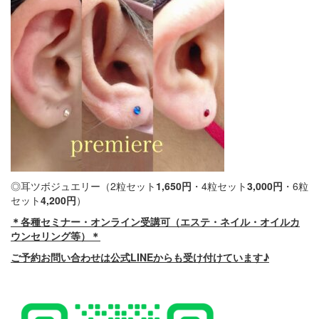
◎耳ツボジュエリー（2粒セット
1,650
円
・4粒セット
3,000
円
・6粒
セット
4,200
円
）
＊各種セミナー・オンライン受講可（エステ・ネイル・オイルカ
ウンセリング等）＊
ご予約お問い合わせは公式LINEからも受け付けています♪