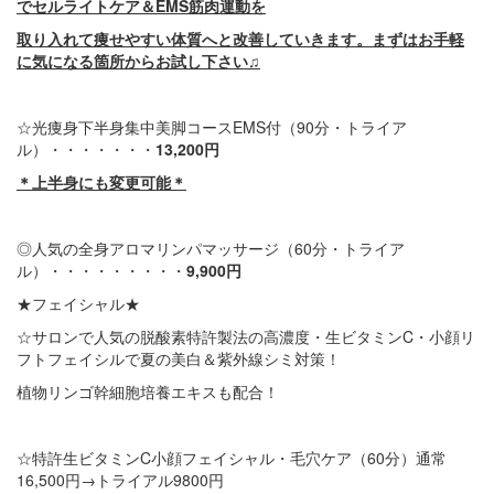
でセルライトケア＆
EMS筋肉運動を
取り入れて痩せやすい体質へと
改善していきます。まずはお手軽
に気になる箇所からお試し下さい♫
☆光痩身下半身集中美脚コースEMS付（90分・トライア
ル）・・・・・・・
13,200円
＊上半身にも変更可能＊
◎人気の全身アロマリンパマッサージ（60分・トライア
ル）・・・・・・・・・
9,900円
★フェイシャル★
☆サロンで人気の脱酸素特許製法の高濃度・生ビタミンC・小顔リ
フトフェイシルで夏の美白＆紫外線シミ対策！
植物リンゴ幹細胞培養エキスも配合！
☆特許生ビタミンC小顔フェイシャル・毛穴ケア（60分）通常
16,500円→トライアル9800円