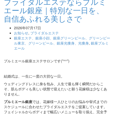
ブライダルエステならプルミ
エール銀座｜特別な一日を、
自信あふれる美しさで
2026年07月17日
お知らせ
,
ブライダルエステ
銀座エステ、銀座小顔、銀座グリーンピール、グリーンピー
ル東京、グリーンピール、銀座光痩身、光痩身
,
銀座プルミ
エール
プルミエール銀座エステサロンです(*^^*)
結婚式は、一生に一度の大切な一日。
ウェディングドレスに身を包み、人生で最も輝く瞬間だからこ
そ、肌もボディも美しい状態で迎えたいと願う花嫁様は少なくあ
りません。
プルミエール銀座
では、花嫁様一人ひとりのお悩みや挙式までの
スケジュールに合わせたブライダルエステをご提案しています。
フェイシャルからボディまで幅広いメニューを取り揃え、完全予