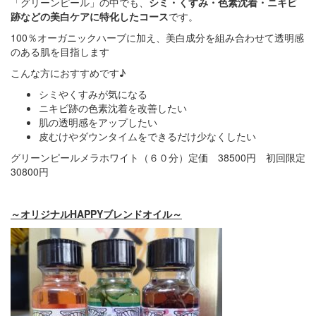
「グリーンピール」の中でも、
シミ・くすみ・色素沈着・ニキビ
跡などの美白ケアに特化したコース
です。
100％オーガニックハーブに加え、美白成分を組み合わせて透明感
のある肌を目指します
こんな方におすすめです♪
シミやくすみが気になる
ニキビ跡の色素沈着を改善したい
肌の透明感をアップしたい
皮むけやダウンタイムをできるだけ少なくしたい
グリーンピールメラホワイト（６０分）定価 38500円 初回限定
30800円
～オリジナルHAPPYブレンドオイル～