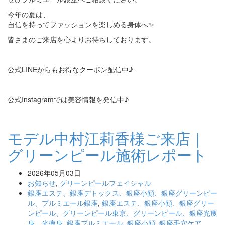
今年の夏は、
自信を持ってファッションを楽しめる身体へ✨
皆さまのご来店を心よりお待ちしております。
公式LINEからもお得なクーポン配信中♪
公式Instagramでは美容情報を発信中♪
モデル中村江莉香様ご来店｜
グリーンピール施術レポート
2026年05月03日
お知らせ
,
グリーンピールフェイシャル
銀座エステ、銀座デトックス、銀座小顔、銀座グリーンピー
ル、プルミエール銀座
,
銀座エステ、銀座小顔、銀座グリー
ンピール、グリーンピール東京、グリーンピール、銀座光痩
身、光痩身
,
銀座プルミエール
,
銀座小顔
,
銀座毛穴ケア