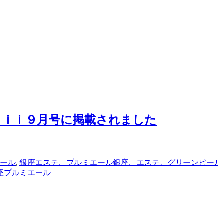
ａｉｉ９月号に掲載されました
ール
,
銀座エステ、プルミエール銀座、エステ、グリーンピー
座プルミエール