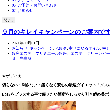
05. アクセス・サロン
06. ご予約・お問い合わせ
07. お知らせ
閉じる
９月のキレイキャンペーンのご案内です
2021年09月01日
お知らせ
,
キャンペーン
,
光痩身
,
幸せになるオイル
,
幸せ
銀座エステ、プルミエール銀座、エステ、グリーンピー
身、光痩身
★ボディ★
切らない・刺さない・痛くなく安心の最速ダイエット！メス
EMSをプラスする事で痩せたい箇所をしっかり引き締め美ボ