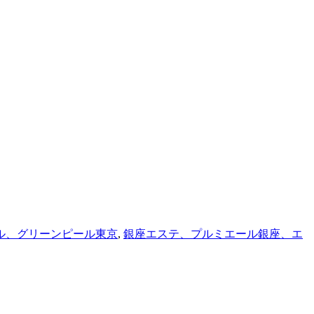
ル、グリーンピール東京
,
銀座エステ、プルミエール銀座、エ