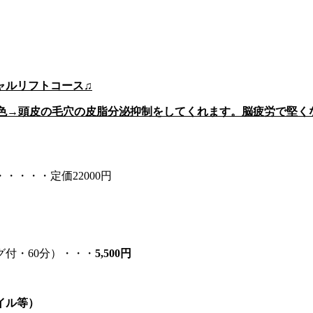
ャルリフトコース♫
青色→頭皮の毛穴の皮脂分泌抑制をしてくれます。脳疲労で堅く
・・・定価22000円
付・60分）・・・
5,500
円
イル等）