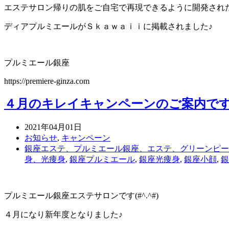
エステサロン帰りの肌をご自宅で再現できるように開発され
ディアプルミエールがＳｋａｗａｉｉに掲載されました♪
プルミエール銀座
https://premiere-ginza.com
４月のキレイキャンペーンのご案内です
2021年04月01日
お知らせ
,
キャンペーン
銀座エステ、プルミエール銀座、エステ、グリーンピー
身、光痩身
,
銀座プルミエール
,
銀座光痩身
,
銀座小顔
,
銀
プルミエール銀座エステサロンです(#^.^#)
４月になり新年度となりました♪