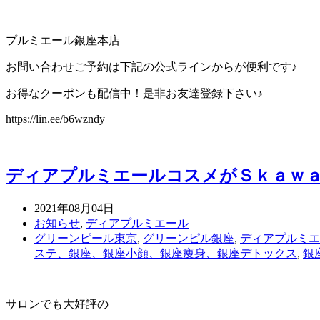
プルミエール銀座本店
お問い合わせご予約は下記の公式ラインからが便利です♪
お得なクーポンも配信中！是非お友達登録下さい♪
https://lin.ee/b6wzndy
ディアプルミエールコスメがＳｋａｗ
2021年08月04日
お知らせ
,
ディアプルミエール
グリーンピール東京
,
グリーンピル銀座
,
ディアプルミエ
ステ、銀座、銀座小顔、銀座痩身、銀座デトックス
,
銀
サロンでも大好評の