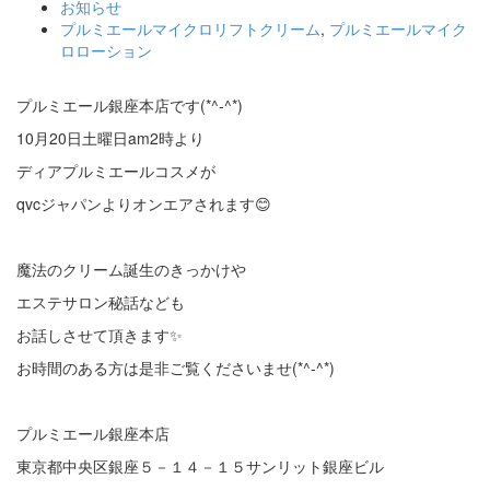
お知らせ
プルミエールマイクロリフトクリーム
,
プルミエールマイク
ロローション
プルミエール銀座本店です(*^-^*)
10月20日土曜日am2時より
ディアプルミエールコスメが
qvcジャパンよりオンエアされます😊
魔法のクリーム誕生のきっかけや
エステサロン秘話なども
お話しさせて頂きます✨
お時間のある方は是非ご覧くださいませ(*^-^*)
プルミエール銀座本店
東京都中央区銀座５－１４－１５サンリット銀座ビル