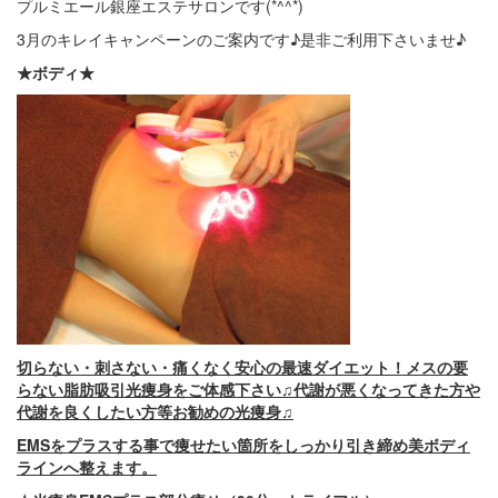
プルミエール銀座エステサロンです(*^^*)
3月のキレイキャンペーンのご案内です♪是非ご利用下さいませ♪
★ボディ★
切らない・刺さない・痛くなく安心の最速ダイエット！メスの要
らない脂肪吸引光痩身をご体感下さい♫代謝が悪くなってきた方や
代謝を良くしたい方等お勧めの光痩身♫
EMSをプラスする事で痩せたい箇所をしっかり引き締め美ボディ
ラインへ整えます。