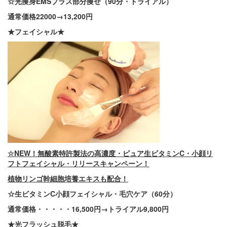
☆光痩身EMSプラス部分痩せ（90分・トライアル）
通常価格22000→13,200円
★フェイシャル★
☆NEW！無酸素特許製法の高濃度・ピュア生ビタミンC・小顔リ
フトフェイシャル・リリースキャンペーン！
植物リンゴ幹細胞培養エキスも配合！
☆生ビタミンC小顔フェイシャル・毛穴ケア（60分）
通常価格・・・・・16,500円→トライアル9,800円
★光フラッシュ脱毛★