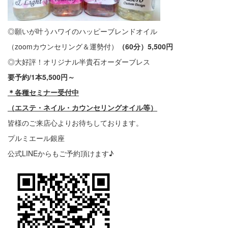
◎願いが叶うハワイのハッピーブレンドオイル
（zoomカウンセリング＆運勢付）
（
60
分）
5,500
円
◎大好評！オリジナル半貴石オーダーブレス
要予約/1本
5,500
円～
＊各種セミナー受付中
（エステ・ネイル・カウンセリングオイル等）
皆様のご来店心よりお待ちしております。
プルミエール銀座
公式LINEからもご予約頂けます♪