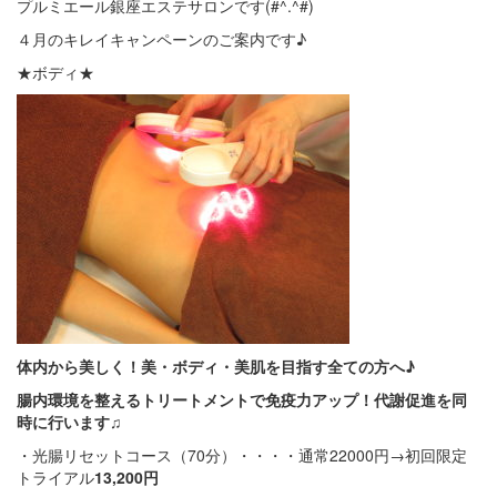
プルミエール銀座エステサロンです(#^.^#)
４月のキレイキャンペーンのご案内です♪
★ボディ★
体内から美しく！美・ボディ・美肌を目指す全ての方へ♪
腸内環境を整えるトリートメントで免疫力アップ！代謝促進を同
時に行います♫
・光腸リセットコース（70分）・・・・通常22000円→初回限定
トライアル
13,200円