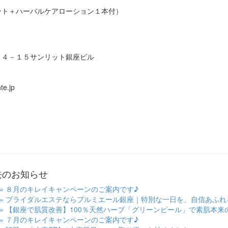
ント＋ハーバルケアローション１本付）
１４－１５サンリット銀座ビル
te.jp
過去のお知らせ
» ８月のキレイキャンペーンのご案内です♪
» ブライダルエステならプルミエール銀座｜特別な一日を、自信あふれ
» 【銀座で肌質改善】100％天然ハーブ「グリーンピール」で素肌本来
» ７月のキレイキャンペーンのご案内です♪