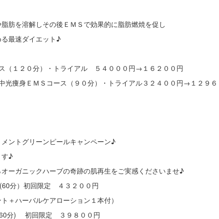
や脂肪を溶解しその後ＥＭＳで効果的に脂肪燃焼を促し
める最速ダイエット♪
ース（１２０分）・トライアル ５４０００円→１６２００円
集中光痩身ＥＭＳコース（９０分）・トライアル３２４００円→１２９６
トメントグリーンピールキャンペーン♪
す♪
％オーガニックハーブの奇跡の肌再生をご実感くださいませ♪
s(60分）初回限定 ４３２００円
ント＋ハーバルケアローション１本付）
s(60分) 初回限定 ３９８００円