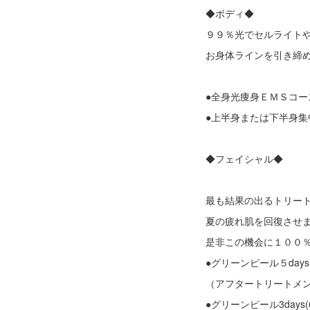
◆ボディ◆
９９％光でセルライト
お身体ラインを引き締
●全身光痩身ＥＭＳコ
●上半身または下半身
◆フェイシャル◆
最も結果の出るトリー
夏の疲れ肌を回復させま
是非この機会に１００
●グリーンピール５day
（アフタートリートメ
●グリーンピール3day