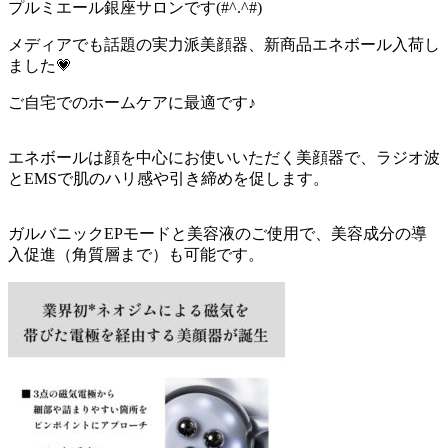
プルミエール銀座サロンです(#^.^#)
メディアでも話題の実力派美顔器、新商品エネボール入荷し
ました💗
ご自宅でのホームケアに最適です♪
エネボールは顔を中心にお使いいただく美顔器で、ラジオ波
とEMSで肌のハリ感や引き締めを促します。
ガルバニックEPモードと美容液のご使用で、美容成分の導
入促進（角質層まで）も可能です。