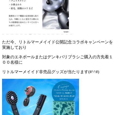
ただ今、リトルマーメイイド公開記念コラボキャンペーンを
実施しており
対象のエネボールまたはデンキバリブラシご購入の方先着１
００名様に
リトルマーメイイド非売品グッズが当たります(#^^#)