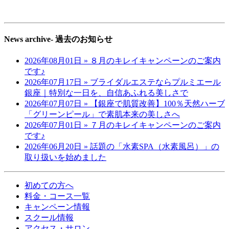
News archive
- 過去のお知らせ
2026年08月01日
» ８月のキレイキャンペーンのご案内
です♪
2026年07月17日
» ブライダルエステならプルミエール
銀座｜特別な一日を、自信あふれる美しさで
2026年07月07日
» 【銀座で肌質改善】100％天然ハーブ
「グリーンピール」で素肌本来の美しさへ
2026年07月01日
» ７月のキレイキャンペーンのご案内
です♪
2026年06月20日
» 話題の「水素SPA（水素風呂）」の
取り扱いを始めました
初めての方へ
料金・コース一覧
キャンペーン情報
スクール情報
アクセス・サロン