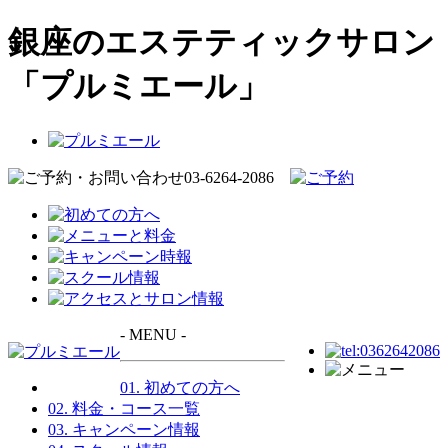
銀座のエステティックサロン
「プルミエール」
- MENU -
01. 初めての方へ
02. 料金・コース一覧
03. キャンペーン情報