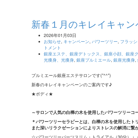
新春１月のキレイキャン
2026年01月03日
お知らせ
,
キャンペーン
,
パワーツリー
,
フラッシ
トメント
銀座エステ、銀座デトックス、銀座小顔、銀座
光痩身、光痩身
,
銀座プルミエール
,
銀座光痩身
,
プルミエール銀座エステサロンです(*^^*)
新春のキレイキャンペーンのご案内です♪
★ボディ★
～サロンで人気の白樺の木を使用したパワーツリーコ
＊パワーツリーセラピーとは、白樺の木を使用したト
また深いリラクゼーションによりストレスの解消に繋
☆パワーツリーパーツスリム・トライアル（30分）・