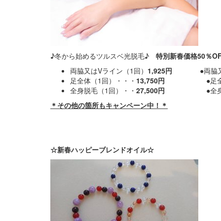
♪冬から始めるツルスベ光脱毛♪
特別新春価格50％O
両脇又はVライン（1回）
1,925円 ●
両脇
足全体（1回）・・・
13,750円
●足
全身脱毛（1回）・・
27,500円 ●
全
＊その他の箇所もキャンペーン中！＊
☆新春ハッピーブレンドオイル☆