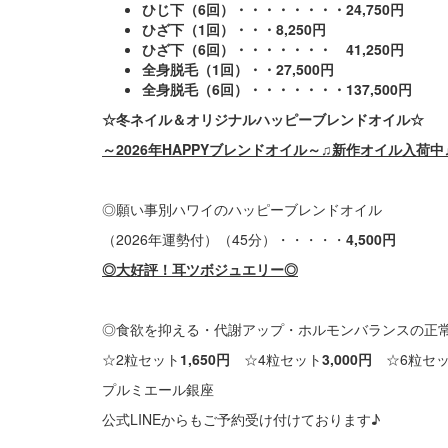
ひじ下（6回）・・・・・・・・24,750円
ひざ下（1回）・・・8,250円
ひざ下（6回）・・・・・・・ 41,250円
全身脱毛（1回）・・27,500円
全身脱毛（6回）・・・・・・・137,500円
☆冬ネイル＆オリジナルハッピーブレンドオイル☆
～2026年HAPPYブレンドオイル～♫新作オイル入荷中
◎願い事別ハワイのハッピーブレンドオイル
（2026年運勢付）（45分）・・・・・
4,500
円
◎大好評！耳ツボジュエリー◎
◎食欲を抑える・代謝アップ・ホルモンバランスの正
☆2粒セット
1,650
円
☆4粒セット
3,000
円
☆6粒セ
プルミエール銀座
公式LINEからもご予約受け付けております♪