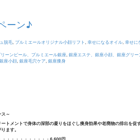
ペーン♪
ュ脱毛
,
プルミエールオリジナル小顔リフト
,
幸せになるオイル
,
幸せに
グリーンピール、プルミエール銀座
,
銀座エステ、銀座小顔、銀座グリー
銀座小顔
,
銀座毛穴ケア
,
銀座痩身
ース～
リートメントで身体の深部の凝りをほぐし痩身効果や老廃物の排出を促
がります。
・・・・・・・・・・・・
6,600
円