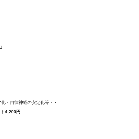
♫
常化・自律神経の安定化等・・
ット
4,200円