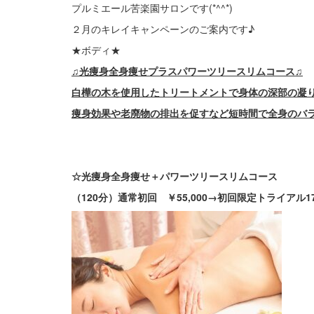
プルミエール苦楽園サロンです(*^^*)
２月のキレイキャンペーンのご案内です♪
★ボディ★
♫光痩身全身痩せプラスパワーツリースリムコース♫
白樺の木を使用したトリートメントで身体の深部の凝
痩身効果や老廃物の排出を促すなど短時間で全身のバ
☆光痩身全身痩せ＋パワーツリースリムコース
（120分）通常初回 ￥55,000→初回限定トライアル17