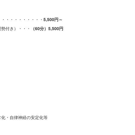
・・・・・・・・・・・
5,500
円～
運勢付き）・・・
（
60
分）
5,500
円
常化・自律神経の安定化等