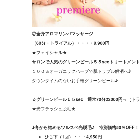
◎全身アロマリンパマッサージ
（60分・トライアル）・・・・9,900円
★フェイシャル★
サロンで人気のグリーンピール５５secトリートメント
１００％オーガニックハーブで肌トラブル解消へ♪
ダウンタイムのないお手軽グリーンピール♪
☆グリーンピール５５sec 通常70分22000円→（トライ
★光フラッシュ脱毛★
♪冬から始めるツルスベ光脱毛♪ 特別価格50％OFF！
ひじ下（1回）・・・4,950円