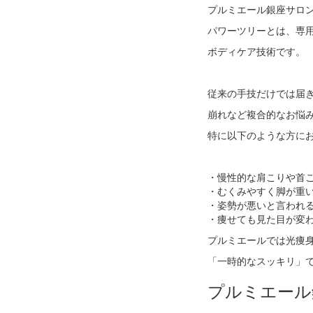
プルミエール銀座サロンです
パワーツリーとは、専
ボディケア技術です。
従来の手技だけでは届
崩れなど複合的なお悩
特に以下のような方に
・慢性的な肩こりや首
・むくみやすく脚が重
・姿勢が悪いと言われ
・痩せても見た目が変
プルミエールでは光痩
「一時的なスッキリ」
プルミエール